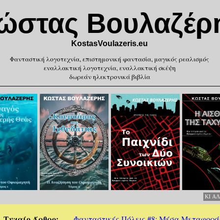
ώστας Βουλαζέρ
KostasVoulazeris.eu
Φανταστική λογοτεχνία, επιστημονική φαντασία, μαγικός ρεαλισμός
εναλλακτική λογοτεχνία, εναλλακτική σκέψη
δωρεάν ηλεκτρονικά βιβλία
KI Α
Τυχαίο Άρθρο
Φανταστικές Πόλεις #8: Μέσα Μεταφορά