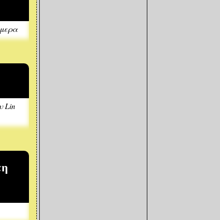
X
ήμερα
υ Lin
τη