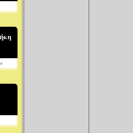
θήκη
α
η