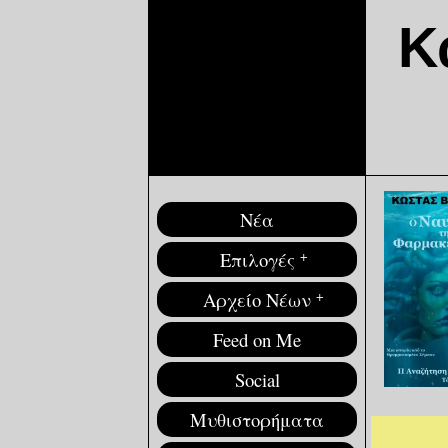
Κ
Νέα
Επιλογές
+
Αρχείο Νέων
+
Feed on Me
Social
Μυθιστορήματα