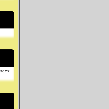
ις τα