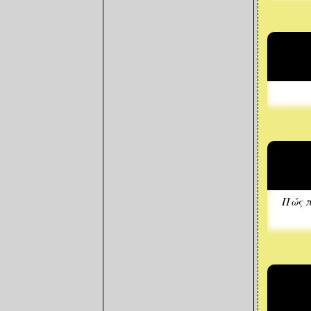
Πώς π