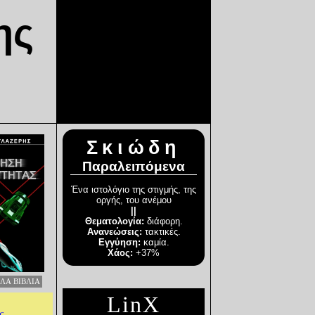
ης
Σκιώδη
Παραλειπόμενα
Ένα ιστολόγιο της στιγμής, της
οργής, του ανέμου
||
Θεματολογία:
διάφορη.
Ανανεώσεις:
τακτικές.
Εγγύηση:
καμία.
Χάος:
+37%
ΛΛΑ ΒΙΒΛΙΑ
LinX
ς