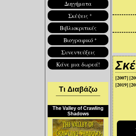
Διηγήματα
Σκέψεις
+
Βιβλιοκριτικές
Βιογραφικό
+
Συνεντεύξεις
Δ
Σκέ
Κάνε μια δωρεά!
Τ
[2007]
[20
π
[2019]
[20
Θ
Τι Διαβάζω
δι
θ
Ε
The Valley of Crawling
επ
Shadows
Π