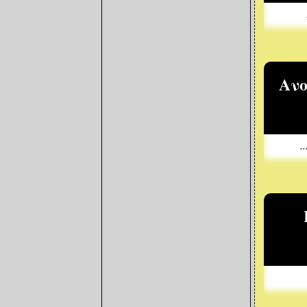
Ανο
.