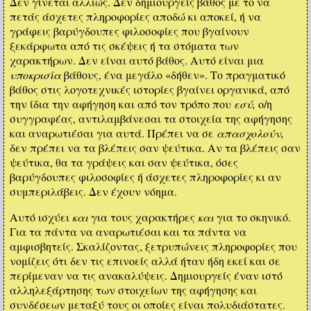
Δεν γίνεται αλλιώς. Δεν δημιουργείς βάθος με το να
πετάς άσχετες πληροφορίες αποδώ κι αποκεί, ή να
γράφεις βαρύγδουπες φιλοσοφίες που βγαίνουν
ξεκάρφωτα από τις σκέψεις ή τα στόματα των
χαρακτήρων. Δεν είναι αυτό βάθος. Αυτό είναι μια
υποκρισία
βάθους, ένα μεγάλο «δήθεν». Το πραγματικό
βάθος στις λογοτεχνικές ιστορίες βγαίνει οργανικά, από
την ίδια την αφήγηση και από τον τρόπο που
εσύ,
ο/η
συγγραφέας, αντιλαμβάνεσαι τα στοιχεία της αφήγησης
και αναρωτιέσαι για αυτά. Πρέπει να σε
απασχολούν,
δεν πρέπει να τα βλέπεις σαν ψεύτικα. Αν τα βλέπεις σαν
ψεύτικα, θα τα γράψεις και σαν ψεύτικα, όσες
βαρύγδουπες φιλοσοφίες ή άσχετες πληροφορίες κι αν
συμπεριλάβεις. Δεν έχουν νόημα.
Αυτό ισχύει
και
για τους χαρακτήρες
και
για το σκηνικό.
Για τα πάντα να αναρωτιέσαι και τα πάντα να
αμφισβητείς. Σκαλίζοντας, ξετρυπώνεις πληροφορίες που
νομίζεις ότι δεν τις επινοείς αλλά ήταν ήδη εκεί και σε
περίμεναν να τις ανακαλύψεις. Δημιουργείς έναν ιστό
αλληλεξάρτησης των στοιχείων της αφήγησης και
συνδέσεων μεταξύ τους οι οποίες είναι πολυδιάστατες.