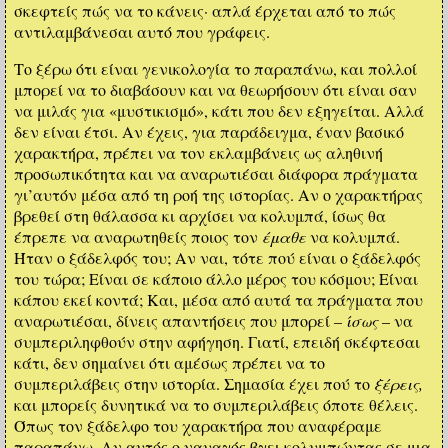
σκεφτείς πώς να το κάνεις· απλά έρχεται από το πώς
αντιλαμβάνεσαι αυτό που γράφεις.
Το ξέρω ότι είναι γενικολογία το παραπάνω, και πολλοί
μπορεί να το διαβάσουν και να θεωρήσουν ότι είναι σαν
να μιλάς για «μυστικισμό», κάτι που δεν εξηγείται. Αλλά
δεν είναι έτσι. Αν έχεις, για παράδειγμα, έναν βασικό
χαρακτήρα, πρέπει να τον εκλαμβάνεις ως αληθινή
προσωπικότητα και να αναρωτιέσαι διάφορα πράγματα
γι’αυτόν μέσα από τη ροή της ιστορίας. Αν ο χαρακτήρας
βρεθεί στη θάλασσα κι αρχίσει να κολυμπά, ίσως θα
έπρεπε να αναρωτηθείς ποιος τον
έμαθε
να κολυμπά.
Ήταν ο ξάδελφός του; Αν ναι, τότε πού είναι ο ξάδελφός
του τώρα; Είναι σε κάποιο άλλο μέρος του κόσμου; Είναι
κάπου εκεί κοντά; Και, μέσα από αυτά τα πράγματα που
αναρωτιέσαι, δίνεις απαντήσεις που μπορεί –
ίσως
– να
συμπεριληφθούν στην αφήγηση. Γιατί, επειδή σκέφτεσαι
κάτι, δεν σημαίνει ότι αμέσως πρέπει να το
συμπεριλάβεις στην ιστορία. Σημασία έχει πού το
ξέρεις,
και μπορείς δυνητικά να το συμπεριλάβεις όποτε θέλεις.
Όπως τον ξάδελφο του χαρακτήρα που αναφέραμε
παραπάνω. Αν αυτός ο ναυαγός βγει κολυμπώντας σε μια