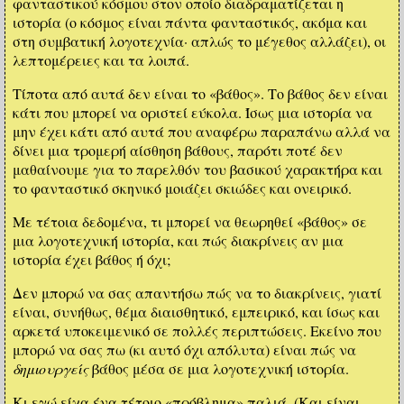
φανταστικού κόσμου στον οποίο διαδραματίζεται η
ιστορία (ο κόσμος είναι πάντα φανταστικός, ακόμα και
στη συμβατική λογοτεχνία· απλώς το μέγεθος αλλάζει), οι
λεπτομέρειες και τα λοιπά.
Τίποτα από αυτά δεν είναι το «βάθος». Το βάθος δεν είναι
κάτι που μπορεί να οριστεί εύκολα. Ίσως μια ιστορία να
μην έχει κάτι από αυτά που αναφέρω παραπάνω αλλά να
δίνει μια τρομερή αίσθηση βάθους, παρότι ποτέ δεν
μαθαίνουμε για το παρελθόν του βασικού χαρακτήρα και
το φανταστικό σκηνικό μοιάζει σκιώδες και ονειρικό.
Με τέτοια δεδομένα, τι μπορεί να θεωρηθεί «βάθος» σε
μια λογοτεχνική ιστορία, και πώς διακρίνεις αν μια
ιστορία έχει βάθος ή όχι;
Δεν μπορώ να σας απαντήσω πώς να το διακρίνεις, γιατί
είναι, συνήθως, θέμα διαισθητικό, εμπειρικό, και ίσως και
αρκετά υποκειμενικό σε πολλές περιπτώσεις. Εκείνο που
μπορώ να σας πω (κι αυτό όχι απόλυτα) είναι πώς να
δημιουργείς
βάθος μέσα σε μια λογοτεχνική ιστορία.
Κι εγώ είχα ένα τέτοιο «πρόβλημα» παλιά. (Και είναι