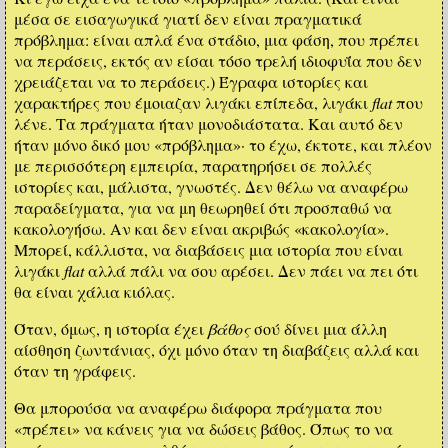
μέσα σε εισαγωγικά γιατί δεν είναι πραγματικά
πρόβλημα: είναι απλά ένα στάδιο, μια φάση, που πρέπει
να περάσεις, εκτός αν είσαι τόσο τρελή ιδιοφυΐα που δεν
χρειάζεται να το περάσεις.) Έγραφα ιστορίες και
χαρακτήρες που έμοιαζαν λιγάκι επίπεδα, λιγάκι
flat
που
λένε. Τα πράγματα ήταν μονοδιάστατα. Και αυτό δεν
ήταν μόνο δικό μου «πρόβλημα»· το έχω, έκτοτε, και πλέον
με περισσότερη εμπειρία, παρατηρήσει σε πολλές
ιστορίες και, μάλιστα, γνωστές. Δεν θέλω να αναφέρω
παραδείγματα, για να μη θεωρηθεί ότι προσπαθώ να
κακολογήσω. Αν και δεν είναι ακριβώς «κακολογία».
Μπορεί, κάλλιστα, να διαβάσεις μια ιστορία που είναι
λιγάκι
flat
αλλά πάλι να σου αρέσει. Δεν πάει να πει ότι
θα είναι χάλια κιόλας.
Όταν, όμως, η ιστορία έχει
βάθος
σού δίνει μια άλλη
αίσθηση ζωντάνιας, όχι μόνο όταν τη διαβάζεις αλλά και
όταν τη γράφεις.
Θα μπορούσα να αναφέρω διάφορα πράγματα που
«πρέπει» να κάνεις για να δώσεις βάθος. Όπως το να