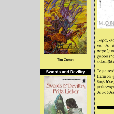
σ
Έ
ξέ
Έ
δ
ο
Τώρα, δι
αγ
να σε σ
παράξενο
χαρακτήρ
Τ
Tim Curran
εκλαμβάν
Π
Το μειονέ
τ
Swords and Deviltry
Harrison
δ
διαβάζε
Κ
μυθιστορ
σε λούσει
Κ
Κά
Π