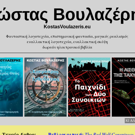
ώστας Βουλαζέρ
KostasVoulazeris.eu
Φανταστική λογοτεχνία, επιστημονική φαντασία, μαγικός ρεαλισμός
εναλλακτική λογοτεχνία, εναλλακτική σκέψη
δωρεάν ηλεκτρονικά βιβλία
KI Α
Τυχαίο Άρθρο
Βιβλιοκριτική:
The Red Wolf Conspiracy