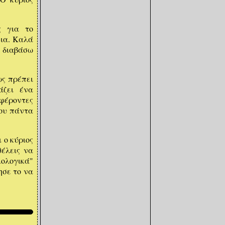
αν
ς για το
νια. Καλά
 διαβάσω
ως πρέπει
άζει ένα
φέροντες
που πάντα
 ο κύριος
θέλεις να
.
ολογικά"
ησε το να