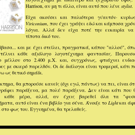
υγγραφείς
Harrison, αν μη τι άλλο, είναι αυτό που λένε
stylist
.
χω δει ψέματα και ψέματα στη ζωή μου. Ορισμένα δεν καταπίνονται, ειδικά 
Είχα ακούσει και παλιότερα γι'αυτόν· κυρίω
ρεις λιγάκι το θέμα. Διότι, ουσιαστικά, ποντάρουν στην άγνοια.
Viriconium
, που έχει γράψει εδώ και κάμποσα χρό
λόγια. Αλλά δεν είχα ποτέ την ευκαιρία να
να από αυτά είναι και τα διαφημιστικά ψέματα των Ελλήνων εκδοτών της
τίποτα δικό του.
ύστυχης αγοράς του βιβλίου. Ακόμα και σήμερα, που όλοι γνωρίζουμε την
ικονομική κρίση του υφίστανται όλες οι αγορές (πλην Χρηματιστηρίου και
άβασα... και με έχει στείλει, πραγματικά, κάπου "αλλού", όπ
οράς Πάρου, Μυκόνου, και [...]
τέλνει κάθε αξιόλογο λογοτέχνημα φαντασίας. Παρουσι
 μέλλον στο 2.400 μ.Χ. και, συγχρόνως, φτιάχνει ενδια
ες με σκιερό παρελθόν. Οι δε διάλογοι είναι τρομεροί, κάτι 
α ρομπότ μιλάνε
ω ως θετικό σημάδι.
ολύ συζητιέται η τεχνητή νοημοσύνη τελευταία. Είναι της μόδας. Σε λίγο θα
κτημα, θα μπορούσε κανείς (όχι εγώ, πάντως) να πει, είναι ότι
ην ξεχάσουν. Όχι πως θα εξαφανιστεί· δεν θα εξαφανιστεί. Αλλά δεν θα της
 γράφει παράξενα, μα πολύ παράξενα. Δεν είναι κάτι που 
ίνουν και τόση σημασία. Θα είναι εκείνο που πραγματικά είναι: ένα εργαλείο
ις κάθε μέρα, αλλά, αν έχεις βαρεθεί όλα τα "φυσι
άποιοι είναι φανατικά υπέρ της.
ήματα, αυτό είναι ένα βιβλίο για σένα. Άνοιξε το
Light
και άφ
 στο φως του. Εγγυημένα, θα τρελαθείς.
άποιοι είναι φανατικά εναντίον της.
ποιοι είναι σκεπτικοί με το θέμα.
ροσωπικά, δεν ανήκω σε καμία από αυτές [...]