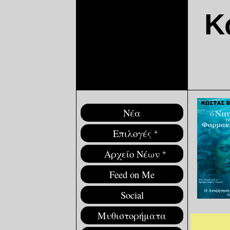
Κ
Νέα
Επιλογές
+
Αρχείο Νέων
+
Feed on Me
Social
Μυθιστορήματα