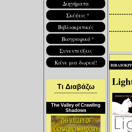
Διηγήματα
Σκέψεις
+
Βιβλιοκριτικές
Βιογραφικό
+
Συνεντεύξεις
Δ
Κάνε μια δωρεά!
ΒΙΒΛΙΟΚΡΙ
Τ
π
Ligh
Θ
Τι Διαβάζω
δι
θ
Ε
The Valley of Crawling
επ
Shadows
Π