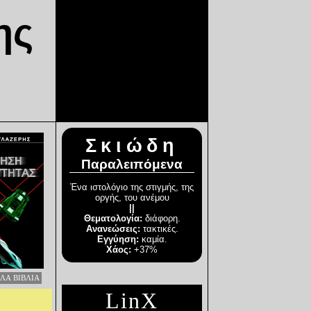
ης
Σκιώδη
Παραλειπόμενα
Ένα ιστολόγιο της στιγμής, της
οργής, του ανέμου
||
Θεματολογία:
διάφορη.
Ανανεώσεις:
τακτικές.
Εγγύηση:
καμία.
Χάος:
+37%
ΛΛΑ ΒΙΒΛΙΑ
LinX