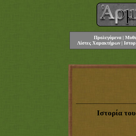
Προλεγόμενα
|
Μυθι
Λίστες Χαρακτήρων
|
Ιστορ
Ιστορία το