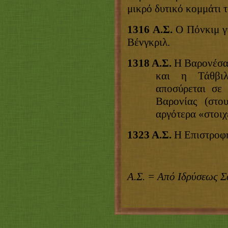
μικρό δυτικό κομμάτι
τ
1316 Α.Σ.
Ο Πόνκιμ γί
Βένγκριλ.
1318 Α.Σ.
Η Βαρονέσα 
και η Τάθβιλ
αποσύρεται σε 
Βαρονίας (στο
αργότερα «στοιχ
1323 Α.Σ.
Η Επιστροφ
Α.Σ. = Από Ιδρύσεως 