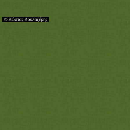
©
Κώστας Βουλαζέρης